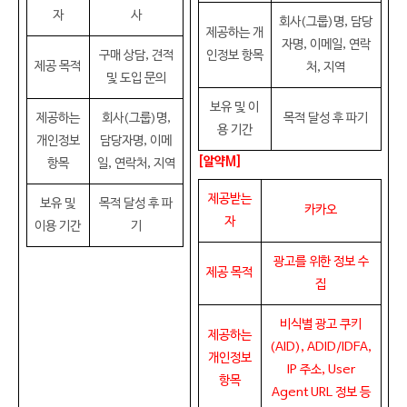
자
사
회사(그룹)명, 담당
제공하는 개
자명, 이메일, 연락
구매 상담, 견적
인정보 항목
제공 목적
처, 지역
및 도입 문의
보유 및 이
제공하는
회사(그룹)명,
목적 달성 후 파기
용 기간
개인정보
담당자명, 이메
[
알약M]
항목
일, 연락처, 지역
제공받는
보유 및
목적 달성 후 파
카카오
자
이용 기간
기
광고를 위한 정보 수
제공 목적
집
비식별 광고 쿠키
제공하는
(AID), ADID/IDFA,
개인정보
IP 주소, User
항목
Agent URL 정보 등