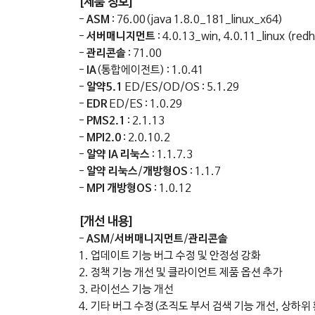
[제품 정보]
-
ASM
: 76.00(java 1.8.0_181_linux_x64)
-
서버매니지먼트
: 4.0.13_win, 4.0.11_linux (redh
-
관리콘솔
: 71.00
-
IA
(통합에이전트) : 1.0.41
-
알약5.1
ED/ES/OD/OS : 5.1.29
-
EDR
ED/ES : 1.0.29
-
PMS2.1
: 2.1.13
-
MPI2.0
: 2.0.10.2
-
알약
IA
리눅스
: 1.1.7.3
-
알약 리눅스
/
개방형OS
: 1.1.7
-
MPI 개방형OS
: 1.0.12
[개선 내용]
-
ASM
/
서버매니지먼트
/
관리콘솔
1. 업데이트 기능 버그 수정 및 안정성 강화
2. 정책 기능 개선 및 클라이언트 제품 옵션 추가
3. 라이선스 기능 개선
4. 기타 버그 수정(조직도 부서 검색 기능 개선, 상하위