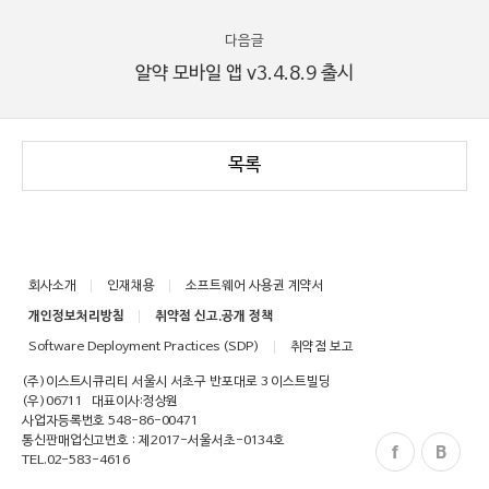
다음글
알약 모바일 앱 v3.4.8.9 출시
목록
회사소개
인재채용
소프트웨어 사용권 계약서
개인정보처리방침
취약점 신고.공개 정책
Software Deployment Practices (SDP)
취약점 보고
(주)이스트시큐리티 서울시 서초구 반포대로 3 이스트빌딩
(우)06711
대표이사:정상원
사업자등록번호 548-86-00471
통신판매업신고번호 : 제2017-서울서초-0134호
TEL.
02-583-4616