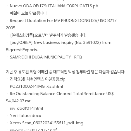
ㆍNuovo ODA OF:179: ITALIANA CORRUGATI S.pA
ㆍ메일이 오늘 만료됩니다
ㆍRequest Quotation For MV PHUONG DONG 06// ISO 8217
2005
ㆍ[엘에스화장품]으로부터 발주서가 발송됐습니다.
ㆍ[buyKOREA] New business inquiry (No. 3591022) from
Bigcrest Exports.
ㆍSAMRIDDHI DUBAI MUNICIPALITY -RFQ
지난 주 유포된 위협 이메일 중 대표적인 악성 첨부파일 명은 다음과 같습니다.
ㆍ견적요청] 재현인텍스 이천공장.zip
ㆍPO231000244.IMG_xls.shtml
ㆍRe Outstanding Balance Cleared Total Remittance US$
54,042.07.rar
ㆍinv_doc#014.html
ㆍYeni fatura.docx
ㆍXerox Scan_06022024155611_pdf .img
ㆍinvoice-1580727057.pdf