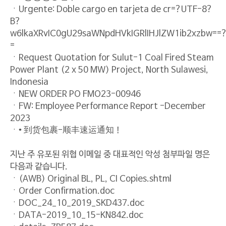
ㆍUrgente: Doble cargo en tarjeta de cr=?UTF-8?
B?
w6lkaXRvIC0gU29saWNpdHVkIGRlIHJlZW1ib2xzbw==
=
ㆍRequest Quotation for Sulut-1 Coal Fired Steam
Power Plant (2 x 50 MW) Project, North Sulawesi,
Indonesia
ㆍNEW ORDER PO FMO23-00946
ㆍFW: Employee Performance Report -December
2023
ㆍ• 到货包裹-顺丰速运通知！
지난 주 유포된 위협 이메일 중 대표적인 악성 첨부파일 명은
다음과 같습니다.
ㆍ(AWB) Original BL, PL, CI Copies.shtml
ㆍOrder Confirmation.doc
ㆍDOC_24_10_2019_SKD437.doc
ㆍDATA-2019_10_15-KN842.doc