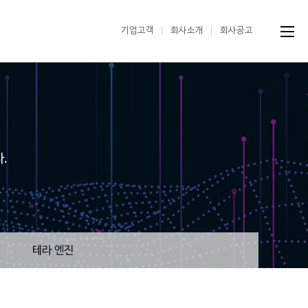
기업고객
회사소개
회사공고
.
테라 엔진