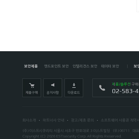
보안제품
엔드포인트 보안
인텔리전스 보안
데이터 보안
보
제품/솔루션
구매
02-583-
제품구매
공지사항
다운로드
회사소개
파트너사 안내
광고/제휴 문의
소프트웨어 사용권 계약
(주)이스트시큐리티 서울시 서초구 반포대로 3 이스트빌딩
(우)06711
대표
Copyright (C)
2026
ESTsecurity Corp.
All Rights Reserved.