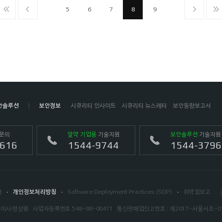
5
6
7
8
9
안솔루션
보안정보
시큐리티 인사이트
시큐리티 뉴스레터
보안동향보고서
문의
알약 기업용
기술지원
보안솔루션
기술지원
4616
1544-9744
1544-3796
서
개인정보처리방침
Software Deployment Practices (SDP)
취약점보고
이사:정상원
사업자등록번호 548-86-00471
통신판매업신고번호 : 제2017-서울서초-0