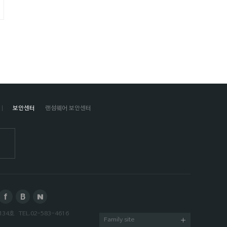
보안센터
랜섬웨어 보안센터
134호
TEL.
02-583-4616
Family site