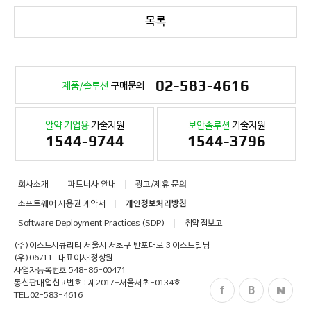
목록
02-583-4616
제품/솔루션
구매문의
알약 기업용
기술지원
보안솔루션
기술지원
1544-9744
1544-3796
회사소개
파트너사 안내
광고/제휴 문의
소프트웨어 사용권 계약서
개인정보처리방침
Software Deployment Practices (SDP)
취약점보고
(주)이스트시큐리티 서울시 서초구 반포대로 3 이스트빌딩
(우)06711
대표이사:정상원
사업자등록번호 548-86-00471
통신판매업신고번호 : 제2017-서울서초-0134호
TEL.
02-583-4616