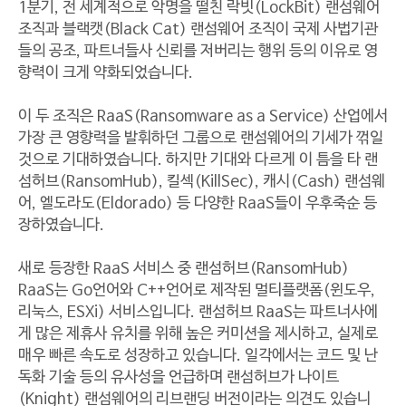
1분기, 전 세계적으로 악명을 떨친 락빗(LockBit) 랜섬웨어
조직과 블랙캣(Black Cat) 랜섬웨어 조직이 국제 사법기관
들의 공조, 파트너들사 신뢰를 저버리는 행위 등의 이유로 영
향력이 크게 약화되었습니다.
이 두 조직은 RaaS(Ransomware as a Service) 산업에서
가장 큰 영향력을 발휘하던 그룹으로 랜섬웨어의 기세가 꺾일
것으로 기대하였습니다. 하지만 기대와 다르게 이 틈을 타 랜
섬허브(RansomHub), 킬섹(KillSec), 캐시(Cash) 랜섬웨
어, 엘도라도(Eldorado) 등 다양한 RaaS들이 우후죽순 등
장하였습니다.
새로 등장한 RaaS 서비스 중 랜섬허브(RansomHub)
RaaS는 Go언어와 C++언어로 제작된 멀티플랫폼(윈도우,
리눅스, ESXi) 서비스입니다.
랜섬허브 RaaS는 파트너사에
게 많은 제휴사 유치를 위해 높은 커미션을 제시하고, 실제로
매우 빠른 속도로 성장하고 있습니다. 일각에서는 코드 및 난
독화 기술 등의 유사성을 언급하며 랜섬허브가 나이트
(Knight) 랜섬웨어의 리브랜딩 버전이라는 의견도 있습니