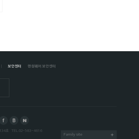
보안센터
랜섬웨어 보안센터
134호
TEL.
02-583-4616
Family site