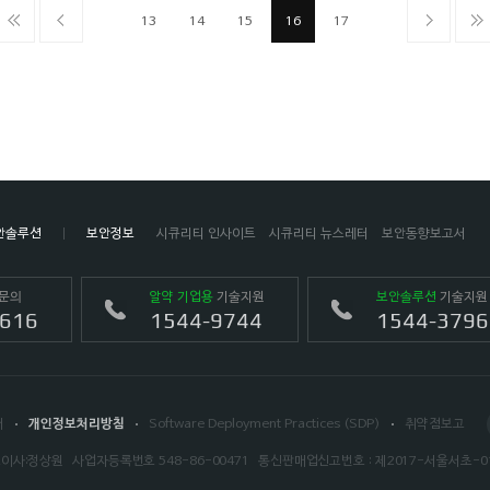
13
14
15
16
17
안솔루션
보안정보
시큐리티 인사이트
시큐리티 뉴스레터
보안동향보고서
문의
알약 기업용
기술지원
보안솔루션
기술지원
4616
1544-9744
1544-3796
서
개인정보처리방침
Software Deployment Practices (SDP)
취약점보고
이사:정상원
사업자등록번호 548-86-00471
통신판매업신고번호 : 제2017-서울서초-0