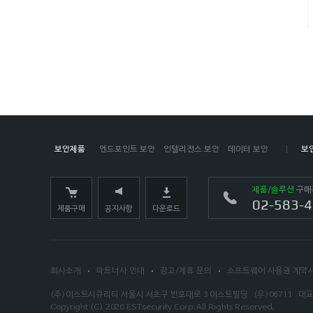
보안제품
엔드포인트 보안
인텔리전스 보안
데이터 보안
보
제품/솔루션
구매
02-583-
제품구매
공지사항
다운로드
회사소개
파트너사 안내
광고/제휴 문의
소프트웨어 사용권 계약
(주)이스트시큐리티 서울시 서초구 반포대로 3 이스트빌딩
(우)06711
대표
Copyright (C)
2026
ESTsecurity Corp.
All Rights Reserved.