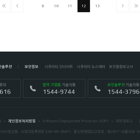
9
10
11
12
13
안솔루션
보안정보
시큐리티 인사이트
시큐리티 뉴스레터
보안동향보고서
문의
알약 기업용
기술지원
보안솔루션
기술지원
4616
1544-9744
1544-3796
서
개인정보처리방침
Software Deployment Practices (SDP)
취약점보고
이사:정상원
사업자등록번호 548-86-00471
통신판매업신고번호 : 제2017-서울서초-0