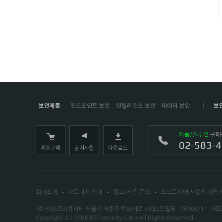
보안제품
엔드포인트 보안
인텔리전스 보안
데이터 보안
보
제품/솔루션
구매
02-583-
제품구매
공지사항
다운로드
회사소개
파트너사 안내
광고/제휴 문의
소프트웨어 사용권 계약
(주)이스트시큐리티 서울시 서초구 반포대로 3 이스트빌딩
(우)06711
대표
Copyright (C)
2026
ESTsecurity Corp.
All Rights Reserved.