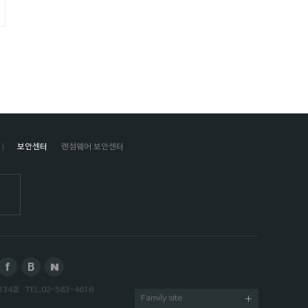
보안센터
랜섬웨어 보안센터
134호
TEL.
02-583-4616
Family site