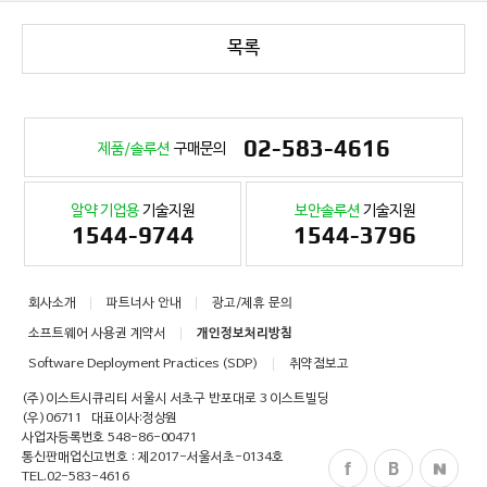
목록
02-583-4616
제품/솔루션
구매문의
알약 기업용
기술지원
보안솔루션
기술지원
1544-9744
1544-3796
회사소개
파트너사 안내
광고/제휴 문의
소프트웨어 사용권 계약서
개인정보처리방침
Software Deployment Practices (SDP)
취약점보고
(주)이스트시큐리티 서울시 서초구 반포대로 3 이스트빌딩
(우)06711
대표이사:정상원
사업자등록번호 548-86-00471
통신판매업신고번호 : 제2017-서울서초-0134호
TEL.
02-583-4616