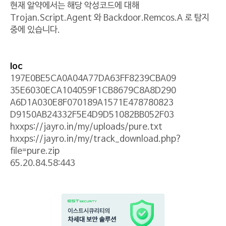
현재 알약에서는 해당 악성코드에 대해
Trojan.Script.Agent 와 Backdoor.Remcos.A 로 탐지
중에 있습니다.
Ioc
197E0BE5CA0A04A77DA63FF8239CBA09
35E6030ECA104059F1CB8679C8A8D290
A6D1A030E8F070189A1571E478780823
D9150AB24332F5E4D9D51082BB052F03
hxxps://jayro.in/my/uploads/pure.txt
hxxps://jayro.in/my/track_download.php?
file=pure.zip
65.20.84.58:443