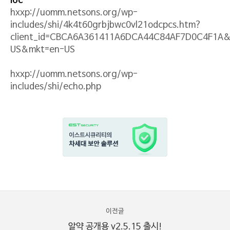
Ioc
hxxp://uomm.netsons.org/wp-
includes/shi/4k4t60grbjbwc0vl21odcpcs.htm?
client_id=CBCA6A361411A6DCA44C84AF7D0C4F1A&re
US&mkt=en-US
hxxp://uomm.netsons.org/wp-
includes/shi/echo.php
이전글
알약 공개용 v2.5.15 출시!