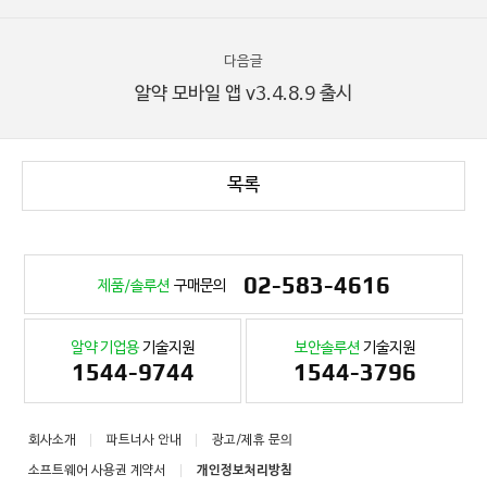
다음글
알약 모바일 앱 v3.4.8.9 출시
목록
02-583-4616
제품/솔루션
구매문의
알약 기업용
기술지원
보안솔루션
기술지원
1544-9744
1544-3796
회사소개
파트너사 안내
광고/제휴 문의
소프트웨어 사용권 계약서
개인정보처리방침