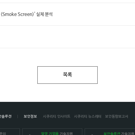
moke Screen)' 실체 분석
목록
안솔루션
보안정보
시큐리티 인사이트
시큐리티 뉴스레터
보안동향보고서
문의
알약 기업용
기술지원
보안솔루션
기술지원