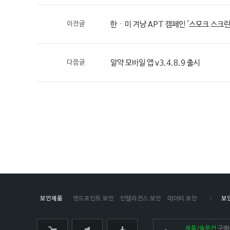
이전글
한ㆍ미 겨냥 APT 캠페인 '스모크 스크린(S
다음글
알약 모바일 앱 v3.4.8.9 출시
보안제품
엔드포인트 보안
인텔리전스 보안
데이터 보안
보
제품/솔루션
구매