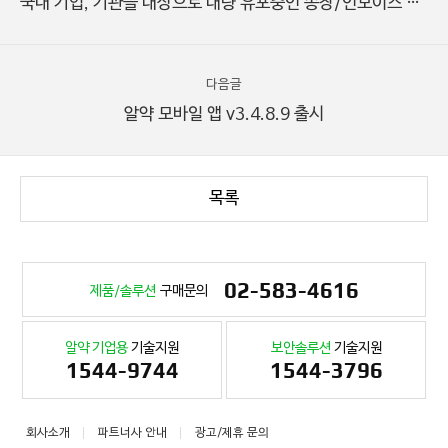
국내 기업, 기관을 대상으로 대량 유포중인 송장/인보이스 사칭 악성 이메일 주의!
다음글
알약 모바일 앱 v3.4.8.9 출시
목록
02-583-4616
제품/솔루션
구매문의
알약 기업용
기술지원
보안솔루션
기술지원
1544-9744
1544-3796
회사소개
파트너사 안내
광고/제휴 문의