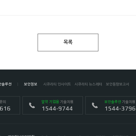
목록
안솔루션
보안정보
시큐리티 인사이트
시큐리티 뉴스레터
보안동향보고서
문의
알약 기업용
기술지원
보안솔루션
기술지원
4616
1544-9744
1544-3796