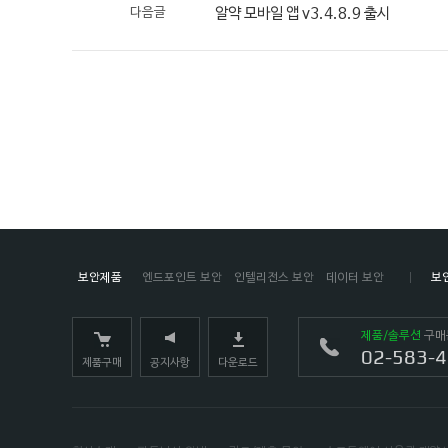
다음글
알약 모바일 앱 v3.4.8.9 출시
보안제품
엔드포인트 보안
인텔리전스 보안
데이터 보안
보
제품/솔루션
구매
02-583-
제품구매
공지사항
다운로드