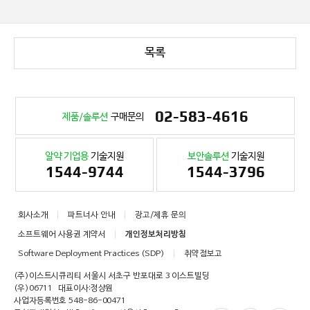
목록
02-583-4616
제품/솔루션
구매문의
알약 기업용
기술지원
보안솔루션
기술지원
1544-9744
1544-3796
회사소개
파트너사 안내
광고/제휴 문의
소프트웨어 사용권 계약서
개인정보처리방침
Software Deployment Practices (SDP)
취약점보고
(주)이스트시큐리티 서울시 서초구 반포대로 3 이스트빌딩
(우)06711
대표이사:정상원
사업자등록번호 548-86-00471