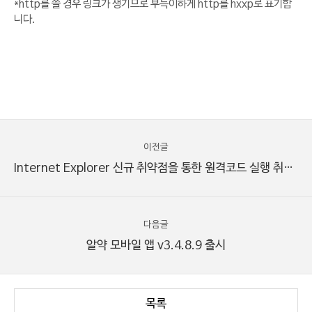
*http를 쓸 경우 링크가 생기므로 부득이하게 http를 hxxp로 표기합
니다.
이전글
Internet Explorer 신규 취약점을 통한 원격코드 실행 취약점 주의 (MS10-018 패치발표)
다음글
알약 모바일 앱 v3.4.8.9 출시
목록