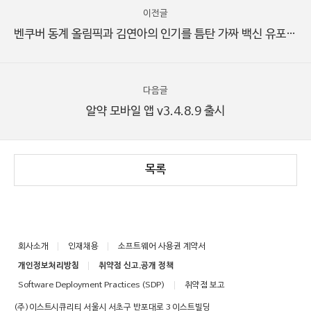
이전글
벤쿠버 동계 올림픽과 김연아의 인기를 틈탄 가짜 백신 유포 주의
다음글
알약 모바일 앱 v3.4.8.9 출시
목록
회사소개
인재채용
소프트웨어 사용권 계약서
개인정보처리방침
취약점 신고.공개 정책
Software Deployment Practices (SDP)
취약점 보고
(주)이스트시큐리티 서울시 서초구 반포대로 3 이스트빌딩