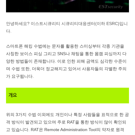
안녕하세요? 이스트시큐리티 시큐리티대응센터(이하 ESRC)입니
다.
스마트폰 해킹 수법에는 문자를 활용한 스미싱부터 각종 기관을
사칭한 보이스 피싱 그리고
SNS
나 채팅을 통한 몸캠 피싱까지 다
양한 방법들이 존재합니다
.
이로 인한 피해 금액도 심각한 수준이
며 수법 또한
,
더욱더 정교해지고 있어서 사용자들의 각별한 주의
가 요구됩니다
.
개요
위의
3
가지 수법 이외에도 개인이나 특정 사람들을 표적으로 한 공
격 방식이 발견되고 있으며 주로
RAT
을 통한 방식이 많이 확인되
고 있습니다
. RAT
은
Remote Administration Tool
의 약자로 원격