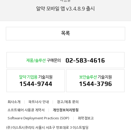
다음글
알약 모바일 앱 v3.4.8.9 출시
목록
02-583-4616
제품/솔루션
구매문의
알약 기업용
기술지원
보안솔루션
기술지원
1544-9744
1544-3796
회사소개
파트너사 안내
광고/제휴 문의
소프트웨어 사용권 계약서
개인정보처리방침
Software Deployment Practices (SDP)
취약점보고
(주)이스트시큐리티 서울시 서초구 반포대로 3 이스트빌딩