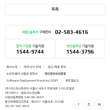
목록
02-583-4616
제품/솔루션
구매문의
알약 기업용
기술지원
보안솔루션
기술지원
1544-9744
1544-3796
회사소개
파트너사 안내
광고/제휴 문의
소프트웨어 사용권 계약서
개인정보처리방침
Software Deployment Practices (SDP)
취약점보고
(주)이스트시큐리티 서울시 서초구 반포대로 3 이스트빌딩
(우)06711
대표이사:정상원
사업자등록번호 548-86-00471
통신판매업신고번호 : 제2017-서울서초-0134호
TEL.
02-583-4616